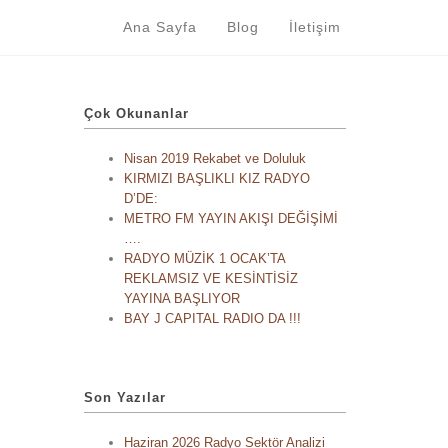
Ana Sayfa
Blog
İletişim
Çok Okunanlar
Nisan 2019 Rekabet ve Doluluk
KIRMIZI BAŞLIKLI KIZ RADYO
D’DE:
METRO FM YAYIN AKIŞI DEĞİŞİMİ
….
RADYO MÜZİK 1 OCAK’TA
REKLAMSIZ VE KESİNTİSİZ
YAYINA BAŞLIYOR
BAY J CAPITAL RADIO DA !!!
Son Yazılar
Haziran 2026 Radyo Sektör Analizi