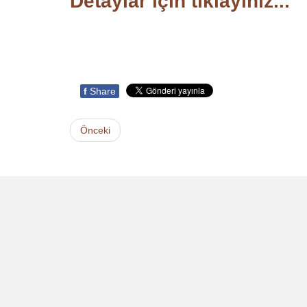
Detaylar için tıklayınız...
f
Share
Önceki