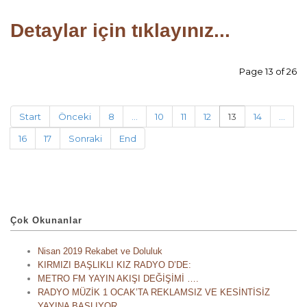
Detaylar için tıklayınız...
Page 13 of 26
Start
Önceki
8
...
10
11
12
13
14
...
16
17
Sonraki
End
Çok Okunanlar
Nisan 2019 Rekabet ve Doluluk
KIRMIZI BAŞLIKLI KIZ RADYO D’DE:
METRO FM YAYIN AKIŞI DEĞİŞİMİ ….
RADYO MÜZİK 1 OCAK’TA REKLAMSIZ VE KESİNTİSİZ
YAYINA BAŞLIYOR