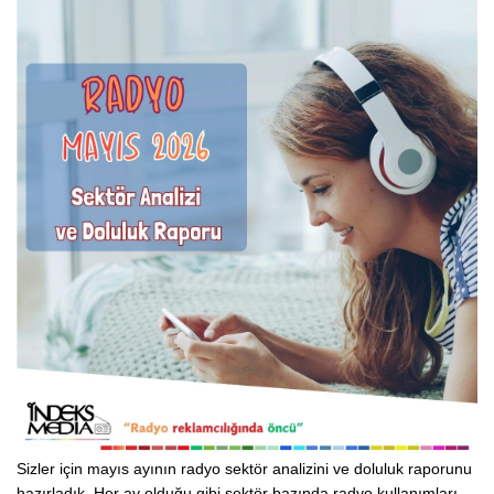
Sizler için mayıs ayının radyo sektör analizini ve doluluk raporunu
hazırladık. Her ay olduğu gibi sektör bazında radyo kullanımları,